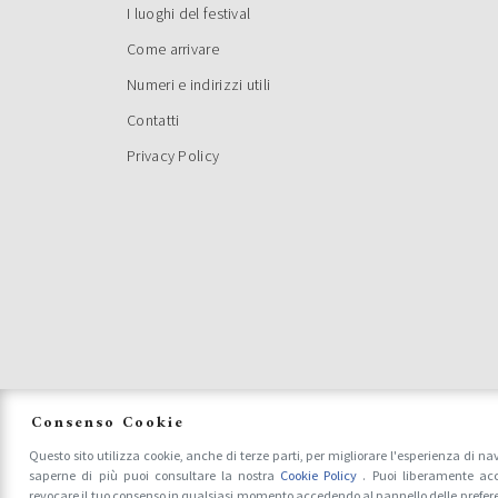
prima ed
I luoghi del festival
Giovanna
Come arrivare
BAND
Numeri e indirizzi utili
POES
Contatti
Privacy Policy
POES
SECO
Consenso Cookie
Questo sito utilizza cookie, anche di terze parti, per migliorare l'esperienza di na
Saremo a
saperne di più puoi consultare la nostra
Cookie Policy
. Puoi liberamente acc
della se
revocare il tuo consenso in qualsiasi momento accedendo al pannello delle prefer
Settemb