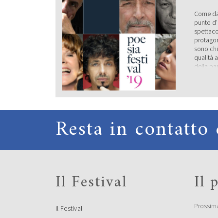
Come da 
punto d’i
spettaco
protagoni
sono chi
qualità a
della pa
19 sette
un gigan
[…]
PREM
Resta in contatto 
DI CA
La giuri
Alberto 
Galavern
Il Festival
Il
Ghermand
Santagat
(Segretar
premiare
Prossim
Il Festival
di poesi