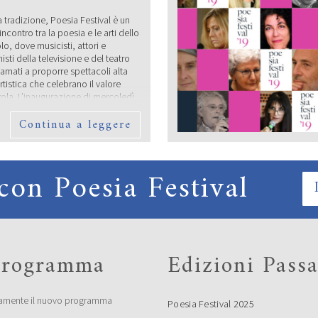
tradizione, Poesia Festival è un
ncontro tra la poesia e le arti dello
lo, dove musicisti, attori e
sti della televisione e del teatro
amati a proporre spettacoli alta
rtistica che celebrano il valore
rola. L’inaugurazione di mercoledì
mbre a Vignola vedrà protagonista
Continua a leggere
te della canzone italiana come
IO UNDER 35 “TERRE
con Poesia Festival
STELLI”: I VINCITORI
a composta da Roberto Alperoli,
Bertoni, Marco Bini, Roberto
i, Guido Mattia Gallerani, Donata
 programma
Edizioni Passa
i, Emilio Rentocchini, Marco
a (Presidente) e Licia Miani Beggi
ia della Giuria) ha scelto di
 i seguenti concorrenti al Premio
amente il nuovo programma
Poesia Festival 2025
a Under 35 “Terre di Castelli” 2019,