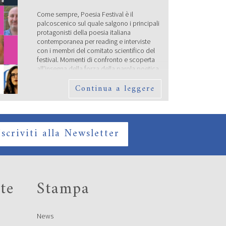
Come sempre, Poesia Festival è il
palcoscenico sul quale salgono i principali
protagonisti della poesia italiana
contemporanea per reading e interviste
con i membri del comitato scientifico del
festival. Momenti di confronto e scoperta
all’insegna della forza della parola poetica
e della sua sopravvivenza nel mondo di
Continua a leggere
oggi. Lunedì 16 settembre saranno
protagonisti di un’anteprima […]
SABATO 14 SETTEMBRE –
CAMBIO LOCATION
Iscriviti alla Newsletter
te
Stampa
News