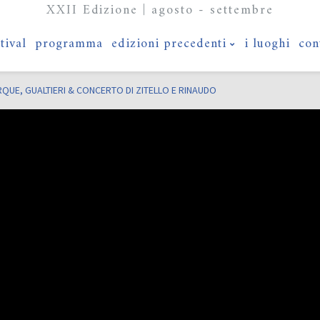
XXII Edizione | agosto - settembre
stival
programma
edizioni precedenti
i luoghi
con
ARQUE, GUALTIERI & CONCERTO DI ZITELLO E RINAUDO