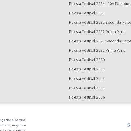
Continua a leggere
izione: Vincitori ex aequo
Poesia Festival 2024 | 20^ Edizione
 Cristina Vivinetto con […]
Poesia Festival 2023
O VOLONTARI
Poesia Festival 2022 Seconda Part
IA FESTIVAL 2024
Poesia Festival 2022 Prima Parte
Poesia Festival 2021 Seconda Part
Poesia Festival 2021 Prima Parte
Poesia Festival 2020
Poesia Festival 2019
Poesia Festival 2018
Continua a leggere
Poesia Festival 2017
Poesia Festival 2016
IA FESTIVAL ’21 –
NDA PARTE
Tutte le edizioni
vigazione. Se vuoi
 breve online con il programma
S
ettare, negare o
conda parte di Poesia Festival, da
enze nella pagina
re a Novembre 2021. Restate