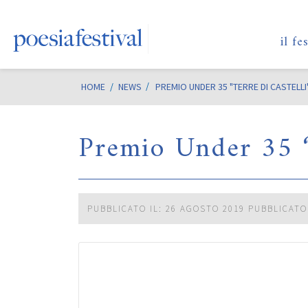
il fe
HOME
/
NEWS
PREMIO UNDER 35 "TERRE DI CASTELLI":
Premio Under 35 “T
PUBBLICATO IL: 26 AGOSTO 2019
PUBBLICATO