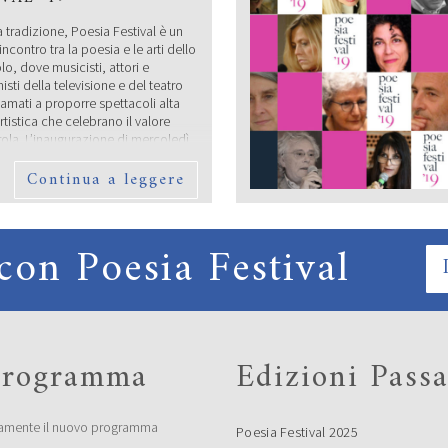
tradizione, Poesia Festival è un
ncontro tra la poesia e le arti dello
lo, dove musicisti, attori e
sti della televisione e del teatro
amati a proporre spettacoli alta
rtistica che celebrano il valore
rola. L’inaugurazione di mercoledì
mbre a Vignola vedrà protagonista
Continua a leggere
te della canzone italiana come
TO 14 SETTEMBRE –
con Poesia Festival
IO LOCATION
 programma
Edizioni Passa
amente il nuovo programma
Poesia Festival 2025