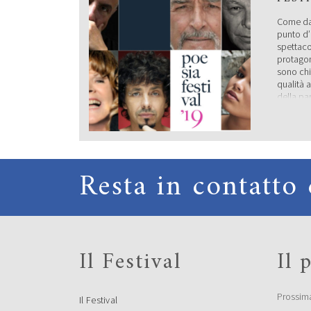
Come da 
punto d’i
spettaco
protagoni
sono chi
qualità a
della pa
19 sette
un gigan
[…]
SABA
Resta in contatto 
CAMB
Il Festival
Il
Prossim
Il Festival