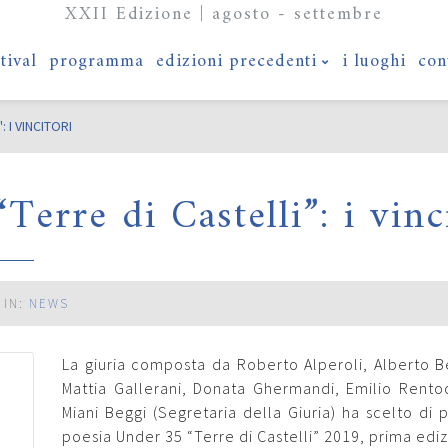
XXII Edizione | agosto - settembre
stival
programma
edizioni precedenti
i luoghi
con
 I VINCITORI
erre di Castelli”: i vinc
 IN:
NEWS
La giuria composta da Roberto Alperoli, Alberto B
Mattia Gallerani, Donata Ghermandi, Emilio Rentoc
Miani Beggi (Segretaria della Giuria) ha scelto di
poesia Under 35 “Terre di Castelli” 2019, prima edi