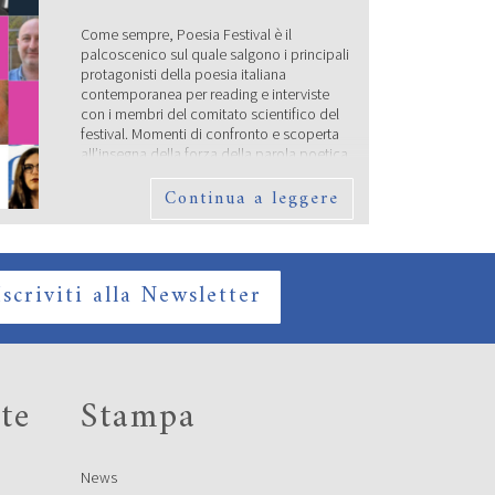
Come sempre, Poesia Festival è il
palcoscenico sul quale salgono i principali
protagonisti della poesia italiana
contemporanea per reading e interviste
con i membri del comitato scientifico del
festival. Momenti di confronto e scoperta
all’insegna della forza della parola poetica
e della sua sopravvivenza nel mondo di
Continua a leggere
oggi. Lunedì 16 settembre saranno
protagonisti di un’anteprima […]
BANDO VOLONTARI
POESIA FESTIVAL 2024
Iscriviti alla Newsletter
te
Stampa
News