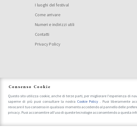
I luoghi del festival
Come arrivare
SERV
Numeri e indirizzi utili
FEST
Contatti
Privacy Policy
Consenso Cookie
Questo sito utilizza cookie, anche di terze parti, per migliorare l'esperienza di na
saperne di più puoi consultare la nostra
Cookie Policy
. Puoi liberamente acc
ANNU
revocare il tuo consenso in qualsiasi momento accedendo al pannello delle prefer
VENE
privacy. Puoi acconsentire all'uso di queste tecnologie acconsentendo a questa in