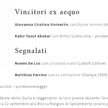
Vincitori ex aequo
Giovanna Cristina Vivinetto
con
Dolore minimo
(I
Kabir Yusuf Abukar
con
Reflex
(Lietocolle – porde
Segnalati
Noemi De Lisi
con
La stanza vuota
(Ladolfi Editore)
Matthias Ferrino
con
La sottrazione
(Stampa 2009)
tocolle – pordenonelegge)
ente della Giuria e leggeranno le loro poesie durante l’ev
ca 22 settembre alla Rocca Rangoni di Spilamberto (orario p