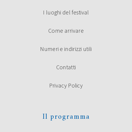
settembre saranno protagonisti di un’anteprima […]
I luoghi del festival
Continua a leggere
Come arrivare
Numeri e indirizzi utili
Contatti
Privacy Policy
PREMIO UNDER 35 “TERRE DI
CASTELLI”: I VINCITORI
La giuria composta da Roberto Alperoli, Alberto Bertoni,
Il programma
Marco Bini, Roberto Galaverni, Guido Mattia Gallerani,
Donata Ghermandi, Emilio Rentocchini, Marco Santagata
(Presidente) e Licia Miani Beggi (Segretaria della Giuria) ha
scelto di premiare i seguenti concorrenti al Premio di