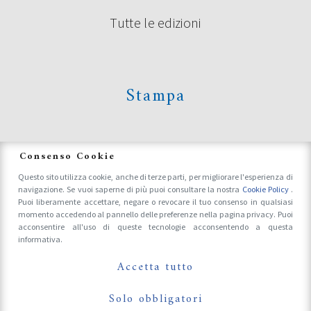
Tutte le edizioni
Continua a leggere
Stampa
News
Consenso Cookie
Questo sito utilizza cookie, anche di terze parti, per migliorare l'esperienza di
navigazione. Se vuoi saperne di più puoi consultare la nostra
Cookie Policy
.
Accrediti Stampa e Fotografi
Puoi liberamente accettare, negare o revocare il tuo consenso in qualsiasi
momento accedendo al pannello delle preferenze nella pagina privacy. Puoi
acconsentire all'uso di queste tecnologie acconsentendo a questa
informativa.
Follow Us On
POESIA FESTIVAL ’21 – SECONDA
Accetta tutto
PARTE
Solo obbligatori