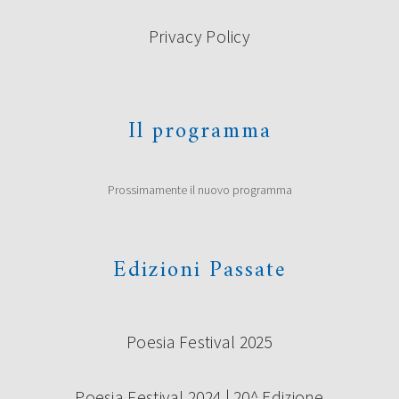
Privacy Policy
PREMIO UNDER 35 “TERRE DI
CASTELLI”: I VINCITORI
La giuria composta da Roberto Alperoli, Alberto Bertoni,
Il programma
Marco Bini, Roberto Galaverni, Guido Mattia Gallerani,
Donata Ghermandi, Emilio Rentocchini, Marco Santagata
(Presidente) e Licia Miani Beggi (Segretaria della Giuria) ha
scelto di premiare i seguenti concorrenti al Premio di
Prossimamente il nuovo programma
poesia Under 35 “Terre di Castelli” 2019, prima edizione:
Vincitori ex aequo Giovanna Cristina Vivinetto con […]
Continua a leggere
Edizioni Passate
Poesia Festival 2025
Poesia Festival 2024 | 20^ Edizione