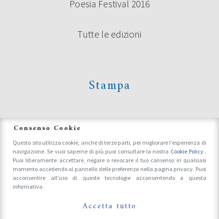
Poesia Festival 2016
Tutte le edizioni
Stampa
News
Consenso Cookie
Questo sito utilizza cookie, anche di terze parti, per migliorare l'esperienza di
navigazione. Se vuoi saperne di più puoi consultare la nostra
Cookie Policy
.
Accrediti Stampa e Fotografi
Puoi liberamente accettare, negare o revocare il tuo consenso in qualsiasi
momento accedendo al pannello delle preferenze nella pagina privacy. Puoi
acconsentire all'uso di queste tecnologie acconsentendo a questa
informativa.
Follow Us On
Accetta tutto