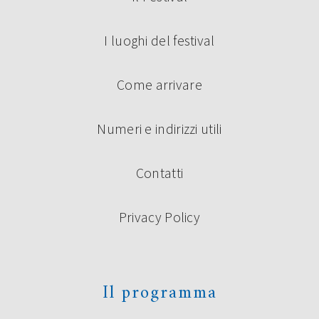
della sua sopravvivenza nel mondo di oggi. Lunedì 16
settembre saranno protagonisti di un’anteprima […]
I luoghi del festival
Continua a leggere
Come arrivare
Numeri e indirizzi utili
Contatti
Privacy Policy
PREMIO UNDER 35 “TERRE DI
CASTELLI”: I VINCITORI
La giuria composta da Roberto Alperoli, Alberto Bertoni,
Il programma
Marco Bini, Roberto Galaverni, Guido Mattia Gallerani,
Donata Ghermandi, Emilio Rentocchini, Marco Santagata
(Presidente) e Licia Miani Beggi (Segretaria della Giuria) ha