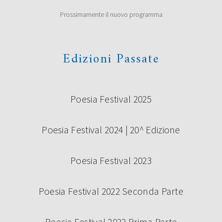
scelto di premiare i seguenti concorrenti al Premio di
Prossimamente il nuovo programma
poesia Under 35 “Terre di Castelli” 2019, prima edizione:
Vincitori ex aequo Giovanna Cristina Vivinetto con […]
Continua a leggere
Edizioni Passate
Poesia Festival 2025
Poesia Festival 2024 | 20^ Edizione
Poesia Festival 2023
SABATO 14 SETTEMBRE – CAMBIO
LOCATION
Poesia Festival 2022 Seconda Parte
Poesia Festival 2022 Prima Parte