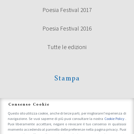
Poesia Festival 2017
BANDO VOLONTARI POESIA FESTIVAL
2024
Poesia Festival 2016
Tutte le edizioni
Continua a leggere
Stampa
News
Consenso Cookie
Questo sito utilizza cookie, anche di terze parti, per migliorare l'esperienza di
navigazione. Se vuoi saperne di più puoi consultare la nostra
Cookie Policy
.
Accrediti Stampa e Fotografi
Puoi liberamente accettare, negare o revocare il tuo consenso in qualsiasi
momento accedendo al pannello delle preferenze nella pagina privacy. Puoi