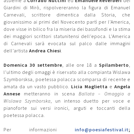
assieme a
Corrado Nuccini
ed
Emanuele Reverberi
dei
Giardini di Mirò, rispolvereranno la figura di Emanuel
Carnevali, scrittore dimentica dalla Storia, che
giovanissimo ai primi del Novecento partì per l’America,
dove visse in bilico fra la miseria dei bassifondi e la stima
dei maggiori scrittori statunitensi dell’epoca. L’America
di Carnevali sarà evocata sul palco dalle immagini
dell’artista
Andrea Chiesi
.
Domenica 30 settembre
, alle ore 18 a
Spilamberto
,
l’ultimo degli omaggi è riservato alla compianta Wislawa
Szymborsksa, poetessa polacca scomparsa di recente e
amata da un vasto pubblico.
Licia Maglietta
e
Angela
Annese
metteranno in scena
Ballata – Omaggio a
Wislawa Szymborska
, un intenso duetto per voce e
pianoforte sui versi ironici, arguti e toccanti della
poetessa polacca.
Per informazioni
info@poesiafestival.it
;