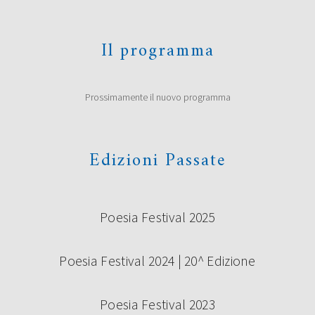
CASTELLI”: I VINCITORI
La giuria composta da Roberto Alperoli, Alberto Bertoni,
Il programma
Marco Bini, Roberto Galaverni, Guido Mattia Gallerani,
Donata Ghermandi, Emilio Rentocchini, Marco Santagata
(Presidente) e Licia Miani Beggi (Segretaria della Giuria) ha
scelto di premiare i seguenti concorrenti al Premio di
Prossimamente il nuovo programma
poesia Under 35 “Terre di Castelli” 2019, prima edizione:
Vincitori ex aequo Giovanna Cristina Vivinetto con […]
Continua a leggere
Edizioni Passate
Poesia Festival 2025
Poesia Festival 2024 | 20^ Edizione
Poesia Festival 2023