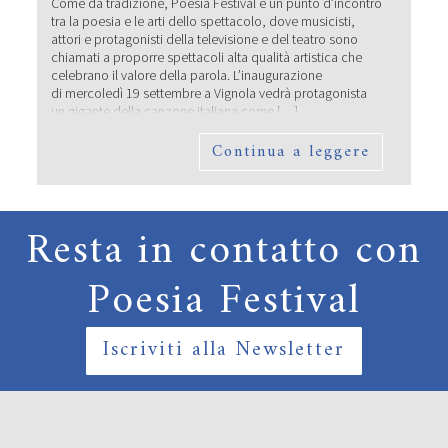
Come da tradizione, Poesia Festival è un punto d’incontro
tra la poesia e le arti dello spettacolo, dove musicisti,
attori e protagonisti della televisione e del teatro sono
chiamati a proporre spettacoli alta qualità artistica che
celebrano il valore della parola. L’inaugurazione
di mercoledì 19 settembre a Vignola vedrà protagonista
un gigante della canzone italiana come […]
Continua a leggere
Resta in contatto con
Poesia Festival
Iscriviti alla Newsletter
I POETI PROTAGONISTI DI POESIA
FESTIVAL ’19