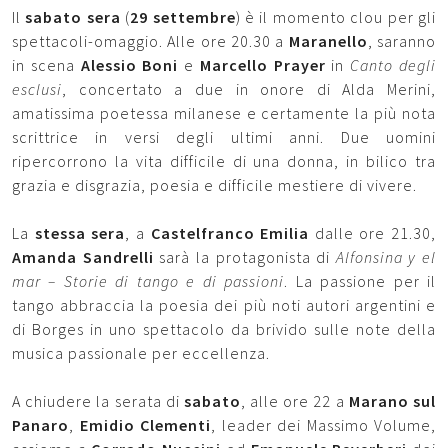
Il
sabato sera
(
29 settembre
) è il momento clou per gli
spettacoli-omaggio. Alle ore 20.30 a
Maranello
, saranno
in scena
Alessio Boni
e
Marcello Prayer
in
Canto degli
esclusi
, concertato a due in onore di Alda Merini,
amatissima poetessa milanese e certamente la più nota
scrittrice in versi degli ultimi anni. Due uomini
ripercorrono la vita difficile di una donna, in bilico tra
grazia e disgrazia, poesia e difficile mestiere di vivere.
La
stessa sera
, a
Castelfranco Emilia
dalle ore 21.30,
Amanda Sandrelli
sarà la protagonista di
Alfonsina y el
mar – Storie di tango e di passioni
. La passione per il
tango abbraccia la poesia dei più noti autori argentini e
di Borges in uno spettacolo da brivido sulle note della
musica passionale per eccellenza.
A chiudere la serata di
sabato
, alle ore 22 a
Marano sul
Panaro
,
Emidio Clementi
, leader dei Massimo Volume,