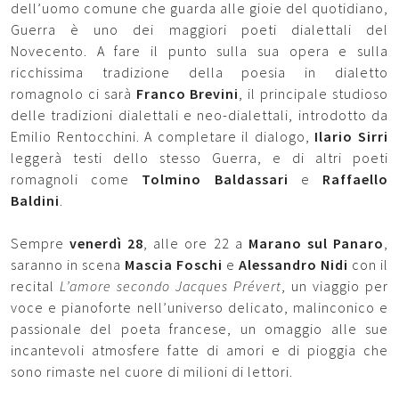
dell’uomo comune che guarda alle gioie del quotidiano,
Guerra è uno dei maggiori poeti dialettali del
Novecento. A fare il punto sulla sua opera e sulla
ricchissima tradizione della poesia in dialetto
romagnolo ci sarà
Franco Brevini
, il principale studioso
delle tradizioni dialettali e neo-dialettali, introdotto da
Emilio Rentocchini. A completare il dialogo,
Ilario Sirri
leggerà testi dello stesso Guerra, e di altri poeti
romagnoli come
Tolmino Baldassari
e
Raffaello
Baldini
.
Sempre
venerdì 28
, alle ore 22 a
Marano sul Panaro
,
saranno in scena
Mascia Foschi
e
Alessandro Nidi
con il
recital
L’amore secondo Jacques Prévert
, un viaggio per
voce e pianoforte nell’universo delicato, malinconico e
passionale del poeta francese, un omaggio alle sue
incantevoli atmosfere fatte di amori e di pioggia che
sono rimaste nel cuore di milioni di lettori.