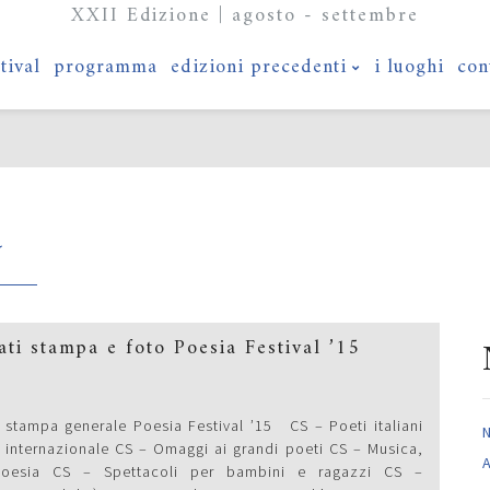
XXII Edizione | agosto - settembre
stival
programma
edizioni precedenti
i luoghi
con
a
ti stampa e foto Poesia Festival ’15
stampa generale Poesia Festival ’15 CS – Poeti italiani
 internazionale CS – Omaggi ai grandi poeti CS – Musica,
A
oesia CS – Spettacoli per bambini e ragazzi CS –