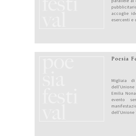
parallele al
pubblicita
accoglie id
esercenti e c
Poesia F
Migliaia di
dell’Unione 
Emilia Nona 
evento se
manifestazio
dell’Unione 