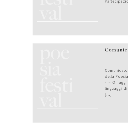
Partecipazio
Comunica
Comunicato s
della Poesia
4 – Omaggi a
linguaggi d
[…]