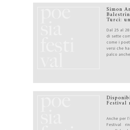
Simon Ar
Balestri
Turci: u
Dal 25 al 28
di sette co
come i poet
versi che ha
palco anche 
Disponib
Festival
Anche per l’
Festival r