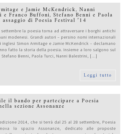
mitage e Jamie McKendrick, Nanni
ni e Franco Buffoni, Stefano Benni e Paola
n assaggio di Poesia Festival ’14
 settembre la poesia torna ad attraversare i borghi antichi
muni modenesi. Grandi autori – persino nomi internazionali
i inglesi Simon Armitage e Jamie McKendrick – declamano
nno fatto la storia della poesia. Insieme a loro salgono sul
Stefano Benni, Paola Turci, Nanni Balestrini, […]
Leggi tutto
ile il bando per partecipare a Poesia
 nella sezione Assonanze
edizione 2014, che si terrà dal 25 al 28 settembre, Poesia
innova lo spazio Assonanze, dedicato alle proposte