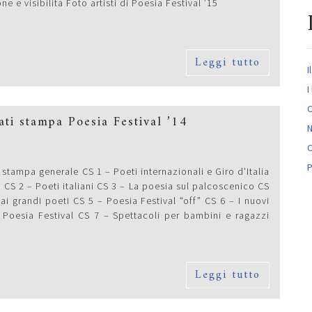
ne e visibilità Foto artisti di Poesia Festival ’15
Leggi tutto
I
I
C
ti stampa Poesia Festival ’14
N
C
P
tampa generale CS 1 – Poeti internazionali e Giro d’Italia
 CS 2 – Poeti italiani CS 3 – La poesia sul palcoscenico CS
i grandi poeti CS 5 – Poesia Festival “off” CS 6 – I nuovi
i Poesia Festival CS 7 – Spettacoli per bambini e ragazzi
Leggi tutto