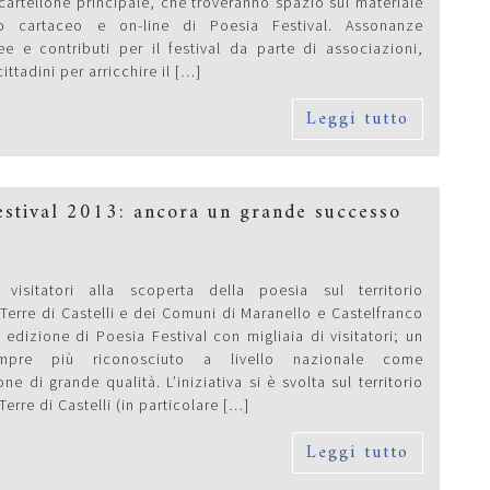
 cartellone principale, che troveranno spazio sul materiale
rio cartaceo e on-line di Poesia Festival. Assonanze
ee e contributi per il festival da parte di associazioni,
ittadini per arricchire il […]
Leggi tutto
estival 2013: ancora un grande successo
 visitatori alla scoperta della poesia sul territorio
Terre di Castelli e dei Comuni di Maranello e Castelfranco
edizione di Poesia Festival con migliaia di visitatori; un
mpre più riconosciuto a livello nazionale come
ne di grande qualità. L’iniziativa si è svolta sul territorio
Terre di Castelli (in particolare […]
Leggi tutto