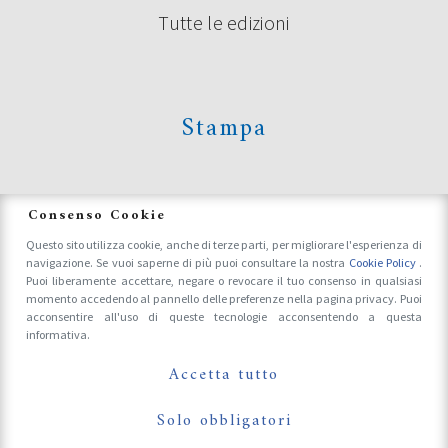
Tutte le edizioni
Continua a leggere
Stampa
News
Consenso Cookie
Questo sito utilizza cookie, anche di terze parti, per migliorare l'esperienza di
navigazione. Se vuoi saperne di più puoi consultare la nostra
Cookie Policy
.
Accrediti Stampa e Fotografi
Puoi liberamente accettare, negare o revocare il tuo consenso in qualsiasi
momento accedendo al pannello delle preferenze nella pagina privacy. Puoi
acconsentire all'uso di queste tecnologie acconsentendo a questa
informativa.
Follow Us On
SERVIZI SU POESIA FESTIVAL IN
Accetta tutto
ONDA SU TRC
Solo obbligatori