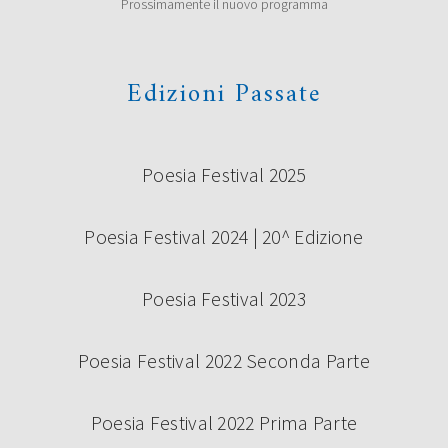
Prossimamente il nuovo programma
poesia Under 35 “Terre di Castelli” 2019, prima edizione:
Vincitori ex aequo Giovanna Cristina Vivinetto con […]
Continua a leggere
Edizioni Passate
Poesia Festival 2025
Poesia Festival 2024 | 20^ Edizione
Poesia Festival 2023
SABATO 14 SETTEMBRE – CAMBIO
LOCATION
Poesia Festival 2022 Seconda Parte
Poesia Festival 2022 Prima Parte