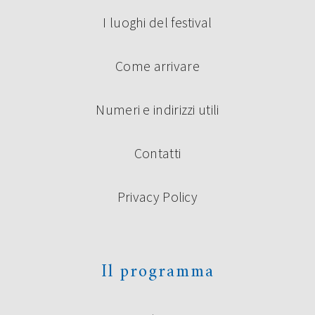
settembre saranno protagonisti di un’anteprima […]
I luoghi del festival
Continua a leggere
Come arrivare
Numeri e indirizzi utili
Contatti
Privacy Policy
PREMIO UNDER 35 “TERRE DI
CASTELLI”: I VINCITORI
La giuria composta da Roberto Alperoli, Alberto Bertoni,
Il programma
Marco Bini, Roberto Galaverni, Guido Mattia Gallerani,
Donata Ghermandi, Emilio Rentocchini, Marco Santagata
(Presidente) e Licia Miani Beggi (Segretaria della Giuria) ha
scelto di premiare i seguenti concorrenti al Premio di