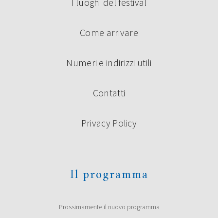
I luoghi del festival
Continua a leggere
Come arrivare
Numeri e indirizzi utili
Contatti
Privacy Policy
PREMIO UNDER 35 “TERRE DI
CASTELLI”: I VINCITORI
La giuria composta da Roberto Alperoli, Alberto Bertoni,
Il programma
Marco Bini, Roberto Galaverni, Guido Mattia Gallerani,
Donata Ghermandi, Emilio Rentocchini, Marco Santagata
(Presidente) e Licia Miani Beggi (Segretaria della Giuria) ha
scelto di premiare i seguenti concorrenti al Premio di
Prossimamente il nuovo programma
poesia Under 35 “Terre di Castelli” 2019, prima edizione:
Vincitori ex aequo Giovanna Cristina Vivinetto con […]