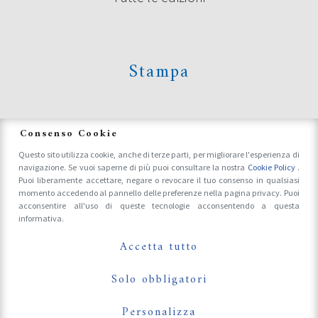
Continua a leggere
Stampa
News
Consenso Cookie
Questo sito utilizza cookie, anche di terze parti, per migliorare l'esperienza di
navigazione. Se vuoi saperne di più puoi consultare la nostra
Cookie Policy
.
Accrediti Stampa e Fotografi
Puoi liberamente accettare, negare o revocare il tuo consenso in qualsiasi
momento accedendo al pannello delle preferenze nella pagina privacy. Puoi
acconsentire all'uso di queste tecnologie acconsentendo a questa
informativa.
Follow Us On
SERVIZI SU POESIA FESTIVAL IN
Accetta tutto
ONDA SU TRC
Solo obbligatori
Personalizza