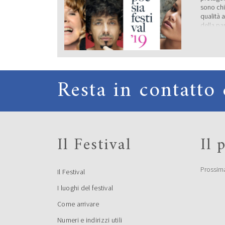
sono chi
qualità a
della pa
19 sette
un gigan
[…]
PREM
Resta in contatto 
DI CA
La giuri
Alberto 
Galavern
Il Festival
Il
Ghermand
Santagat
(Segretar
premiare
Prossim
Il Festival
di poesi
prima ed
I luoghi del festival
Giovanna
Come arrivare
BAND
Numeri e indirizzi utili
POES