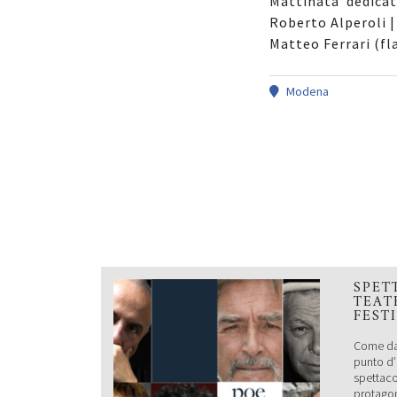
Mattinata dedicat
Roberto Alperoli |
Matteo Ferrari (fl
Modena
SPET
TEAT
FEST
Come da 
punto d’i
spettaco
protagoni