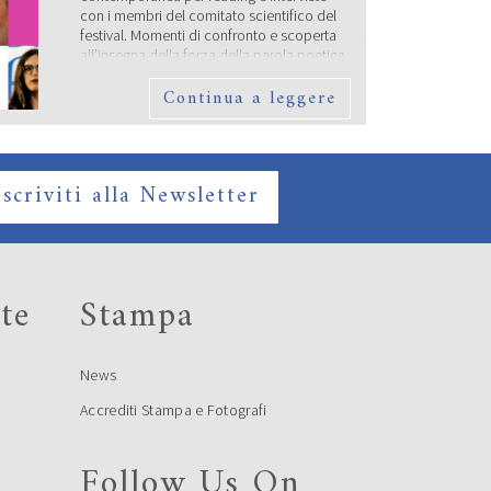
con i membri del comitato scientifico del
festival. Momenti di confronto e scoperta
all’insegna della forza della parola poetica
e della sua sopravvivenza nel mondo di
Continua a leggere
oggi. Lunedì 16 settembre saranno
protagonisti di un’anteprima […]
SABATO 14 SETTEMBRE –
CAMBIO LOCATION
Iscriviti alla Newsletter
te
Stampa
News
Continua a leggere
Accrediti Stampa e Fotografi
Follow Us On
SERVIZI SU POESIA
e
FESTIVAL IN ONDA SU TRC