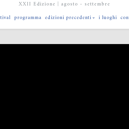
XXII Edizione | agosto - settembre
stival
programma
edizioni precedenti
i luoghi
con