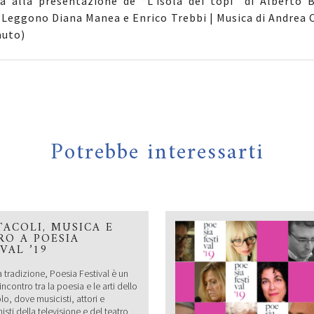
a alla presentazione de “L’isola dei topi” di Alberto 
 Leggono Diana Manea e Enrico Trebbi | Musica di Andrea C
auto)
Potrebbe interessarti
TACOLI, MUSICA E
RO A POESIA
IVAL ’19
tradizione, Poesia Festival è un
ncontro tra la poesia e le arti dello
lo, dove musicisti, attori e
sti della televisione e del teatro