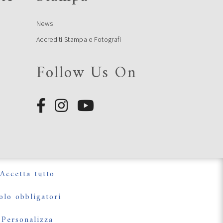
News
Continua a leggere
Accrediti Stampa e Fotografi
Follow Us On
SERVIZI SU POESIA
e
FESTIVAL IN ONDA SU TRC
e
Continua a leggere
Accetta tutto
olo obbligatori
ANNULLATO L’EVENTO DI
VENERDI 16 LUGLIO 2021
Personalizza