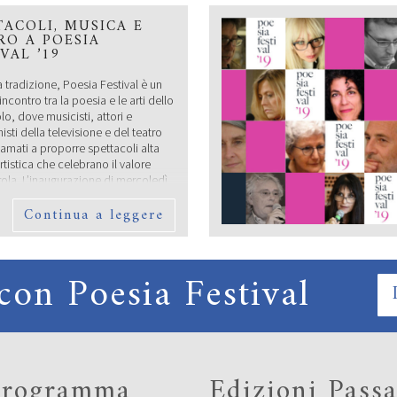
TACOLI, MUSICA E
RO A POESIA
IVAL ’19
tradizione, Poesia Festival è un
ncontro tra la poesia e le arti dello
lo, dove musicisti, attori e
sti della televisione e del teatro
amati a proporre spettacoli alta
rtistica che celebrano il valore
rola. L’inaugurazione di mercoledì
mbre a Vignola vedrà protagonista
Continua a leggere
te della canzone italiana come
IO UNDER 35 “TERRE
con Poesia Festival
STELLI”: I VINCITORI
a composta da Roberto Alperoli,
Bertoni, Marco Bini, Roberto
i, Guido Mattia Gallerani, Donata
 programma
Edizioni Passa
i, Emilio Rentocchini, Marco
a (Presidente) e Licia Miani Beggi