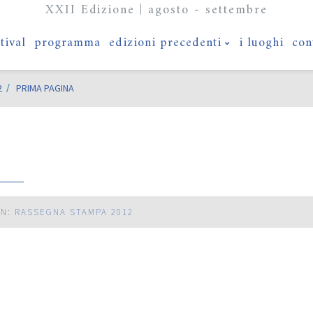
XXII Edizione | agosto - settembre
stival
programma
edizioni precedenti
i luoghi
con
2
PRIMA PAGINA
IN:
RASSEGNA STAMPA 2012