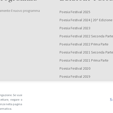
ia della Giuria) ha scelto di
 i seguenti concorrenti al Premio
amente il nuovo programma
Poesia Festival 2025
a Under 35 “Terre di Castelli” 2019,
Continua a leggere
izione: Vincitori ex aequo
Poesia Festival 2024 | 20^ Edizione
 Cristina Vivinetto con […]
Poesia Festival 2023
O VOLONTARI
Poesia Festival 2022 Seconda Part
IA FESTIVAL 2024
Poesia Festival 2022 Prima Parte
Poesia Festival 2021 Seconda Part
Poesia Festival 2021 Prima Parte
Poesia Festival 2020
Poesia Festival 2019
Poesia Festival 2018
Continua a leggere
Poesia Festival 2017
vigazione. Se vuoi
S
ettare, negare o
Poesia Festival 2016
IA FESTIVAL ’21 –
enze nella pagina
NDA PARTE
Tutte le edizioni
formativa.