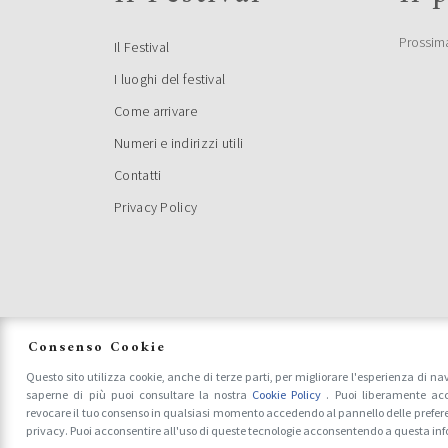
(Segretar
premiare
Prossim
Il Festival
di poesi
prima ed
I luoghi del festival
Giovanna
Come arrivare
BAND
Numeri e indirizzi utili
POES
Contatti
Privacy Policy
Consenso Cookie
Questo sito utilizza cookie, anche di terze parti, per migliorare l'esperienza di na
saperne di più puoi consultare la nostra
Cookie Policy
. Puoi liberamente acc
POES
revocare il tuo consenso in qualsiasi momento accedendo al pannello delle prefer
SECO
privacy. Puoi acconsentire all'uso di queste tecnologie acconsentendo a questa in