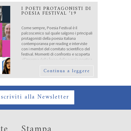
I POETI PROTAGONISTI DI
POESIA FESTIVAL ’19
Come sempre, Poesia Festival è il
palcoscenico sul quale salgono i principali
protagonisti della poesia italiana
contemporanea per reading e interviste
con i membri del comitato scientifico del
festival. Momenti di confronto e scoperta
all’insegna della forza della parola poetica
e della sua sopravvivenza nel mondo di
Continua a leggere
oggi. Lunedì 16 settembre saranno
protagonisti di un’anteprima […]
SABATO 14 SETTEMBRE –
CAMBIO LOCATION
Iscriviti alla Newsletter
te
Stampa