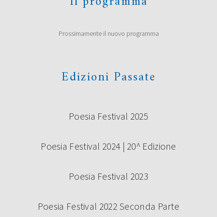
Il programma
Marco Bini, Roberto Galaverni, Guido Mattia Gallerani,
Donata Ghermandi, Emilio Rentocchini, Marco Santagata
(Presidente) e Licia Miani Beggi (Segretaria della Giuria) ha
scelto di premiare i seguenti concorrenti al Premio di
Prossimamente il nuovo programma
poesia Under 35 “Terre di Castelli” 2019, prima edizione:
Vincitori ex aequo Giovanna Cristina Vivinetto con […]
Continua a leggere
Edizioni Passate
Poesia Festival 2025
Poesia Festival 2024 | 20^ Edizione
Poesia Festival 2023
SABATO 14 SETTEMBRE – CAMBIO
LOCATION
Poesia Festival 2022 Seconda Parte