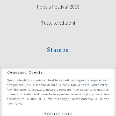
Poesia Festival 2016
Tutte le edizioni
Continua a leggere
Stampa
News
Consenso Cookie
Questo sito utilizza cookie, anche di terze parti, per migliorare l'esperienza di
navigazione. Se vuoi saperne di più puoi consultare la nostra
Cookie Policy
.
Accrediti Stampa e Fotografi
Puoi liberamente accettare, negare o revocare il tuo consenso in qualsiasi
momento accedendo al pannello delle preferenze nella pagina privacy. Puoi
acconsentire all'uso di queste tecnologie acconsentendo a questa
informativa.
Follow Us On
SERVIZI SU POESIA FESTIVAL IN
Accetta tutto