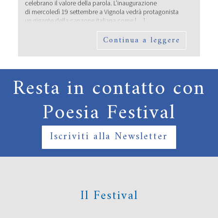
celebrano il valore della parola. L’inaugurazione
di mercoledì 19 settembre a Vignola vedrà protagonista
un gigante della canzone italiana come […]
Continua a leggere
Resta in contatto con
Poesia Festival
Iscriviti alla Newsletter
I POETI PROTAGONISTI DI POESIA
FESTIVAL ’19
Il Festival
Come sempre, Poesia Festival è il palcoscenico sul quale
salgono i principali protagonisti della poesia italiana
contemporanea per reading e interviste con i membri del