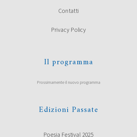
Contatti
Privacy Policy
PREMIO UNDER 35 “TERRE DI
CASTELLI”: I VINCITORI
La giuria composta da Roberto Alperoli, Alberto Bertoni,
Il programma
Marco Bini, Roberto Galaverni, Guido Mattia Gallerani,
Donata Ghermandi, Emilio Rentocchini, Marco Santagata
(Presidente) e Licia Miani Beggi (Segretaria della Giuria) ha
scelto di premiare i seguenti concorrenti al Premio di
Prossimamente il nuovo programma
poesia Under 35 “Terre di Castelli” 2019, prima edizione:
Vincitori ex aequo Giovanna Cristina Vivinetto con […]
Continua a leggere
Edizioni Passate
Poesia Festival 2025