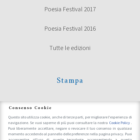
Poesia Festival 2017
BANDO VOLONTARI POESIA FESTIVAL
2024
Poesia Festival 2016
Tutte le edizioni
Continua a leggere
Stampa
News
Consenso Cookie
Questo sito utilizza cookie, anche di terze parti, per migliorare l'esperienza di
navigazione. Se vuoi saperne di più puoi consultare la nostra
Cookie Policy
.
Accrediti Stampa e Fotografi
Puoi liberamente accettare, negare o revocare il tuo consenso in qualsiasi
momento accedendo al pannello delle preferenze nella pagina privacy. Puoi
acconsentire all'uso di queste tecnologie acconsentendo a questa