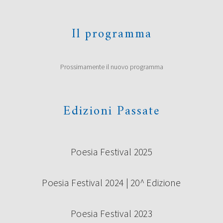
La giuria composta da Roberto Alperoli, Alberto Bertoni,
Il programma
Marco Bini, Roberto Galaverni, Guido Mattia Gallerani,
Donata Ghermandi, Emilio Rentocchini, Marco Santagata
(Presidente) e Licia Miani Beggi (Segretaria della Giuria) ha
scelto di premiare i seguenti concorrenti al Premio di
Prossimamente il nuovo programma
poesia Under 35 “Terre di Castelli” 2019, prima edizione:
Vincitori ex aequo Giovanna Cristina Vivinetto con […]
Continua a leggere
Edizioni Passate
Poesia Festival 2025
Poesia Festival 2024 | 20^ Edizione
Poesia Festival 2023