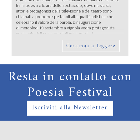
tra la poesia e le arti dello spettacolo, dove musicisti,
attori e protagonisti della televisione e del teatro sono
chiamati a proporre spettacoli alta qualità artistica che
celebrano il valore della parola. L’inaugurazione
di mercoledì 19 settembre a Vignola vedrà protagonista
un gigante della canzone italiana come […]
Continua a leggere
Resta in contatto con
Poesia Festival
Iscriviti alla Newsletter
I POETI PROTAGONISTI DI POESIA
FESTIVAL ’19