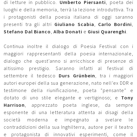
di letture in pubblico.
Umberto Piersanti
, poeta dei
luoghi e della memoria, terrà la lezione introduttiva. Tra
i protagonisti della poesia italiana di oggi saranno
presenti tra gli altri
Giuliano Scabia
,
Carlo Bordini
,
Stefano Dal Bianco
,
Alba Donati
e
Giusi Quarenghi
.
Continua inoltre il dialogo di Poesia Festival con i
maggiori rappresentanti della poesia internazionale,
dialogo che quest’anno si arricchisce di presenze di
altissimo prestigio. Saranno infatti al festival di
settembre il tedesco
Durs Grünbein
, tra i maggiori
autori europei della sua generazione, nato nell’ex DDR e
testimone della riunificazione, poeta “pensante” e
dotato di uno stile elegante e vertiginoso; e
Tony
Harrison
, apprezzato poeta inglese, da sempre
esponente di una letteratura attenta ai disagi della
società moderna e impegnato a svelare le
contraddizioni della sua Inghilterra, autore per il teatro
e protagonista di innovativi esperimenti, come il