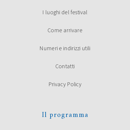
settembre saranno protagonisti di un’anteprima […]
I luoghi del festival
Continua a leggere
Come arrivare
Numeri e indirizzi utili
Contatti
Privacy Policy
PREMIO UNDER 35 “TERRE DI
CASTELLI”: I VINCITORI
La giuria composta da Roberto Alperoli, Alberto Bertoni,
Il programma
Marco Bini, Roberto Galaverni, Guido Mattia Gallerani,
Donata Ghermandi, Emilio Rentocchini, Marco Santagata
(Presidente) e Licia Miani Beggi (Segretaria della Giuria) ha
scelto di premiare i seguenti concorrenti al Premio di