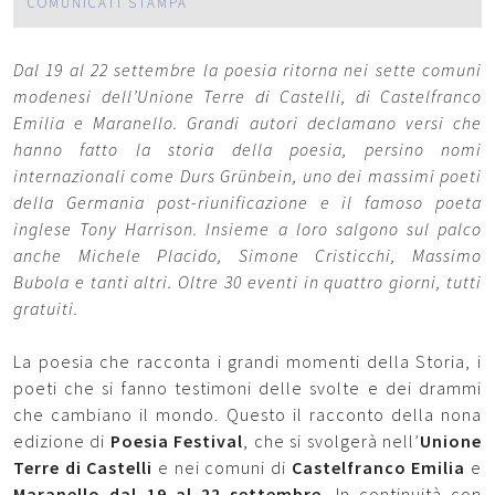
COMUNICATI STAMPA
Dal 19 al 22 settembre la poesia ritorna nei sette comuni
modenesi dell’Unione Terre di Castelli, di Castelfranco
Emilia e Maranello. Grandi autori declamano versi che
hanno fatto la storia della poesia, persino nomi
internazionali come Durs Grünbein, uno dei massimi poeti
della Germania post-riunificazione e il famoso poeta
inglese Tony Harrison. Insieme a loro salgono sul palco
anche Michele Placido, Simone Cristicchi, Massimo
Bubola e tanti altri. Oltre 30 eventi in quattro giorni, tutti
gratuiti.
La poesia che racconta i grandi momenti della Storia, i
poeti che si fanno testimoni delle svolte e dei drammi
che cambiano il mondo. Questo il racconto della nona
edizione di
Poesia Festival
, che si svolgerà nell’
Unione
Terre di Castelli
e nei comuni di
Castelfranco Emilia
e
Maranello
dal 19 al 22 settembre
. In continuità con