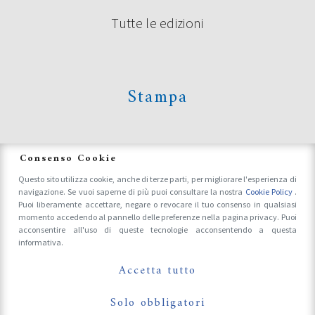
Tutte le edizioni
Continua a leggere
Stampa
News
Consenso Cookie
Questo sito utilizza cookie, anche di terze parti, per migliorare l'esperienza di
navigazione. Se vuoi saperne di più puoi consultare la nostra
Cookie Policy
.
Accrediti Stampa e Fotografi
Puoi liberamente accettare, negare o revocare il tuo consenso in qualsiasi
momento accedendo al pannello delle preferenze nella pagina privacy. Puoi
acconsentire all'uso di queste tecnologie acconsentendo a questa
informativa.
Follow Us On
SERVIZI SU POESIA FESTIVAL IN
Accetta tutto
ONDA SU TRC
Solo obbligatori