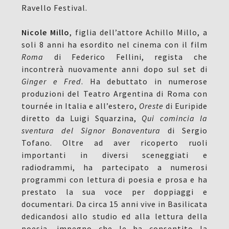
Ravello Festival.
Nicole Millo
, figlia dell’attore Achillo Millo, a
soli 8 anni ha esordito nel cinema con il film
Roma
di Federico Fellini, regista che
incontrerà nuovamente anni dopo sul set di
Ginger e Fred
. Ha debuttato in numerose
produzioni del Teatro Argentina di Roma con
tournée in Italia e all’estero,
Oreste
di Euripide
diretto da Luigi Squarzina,
Qui comincia la
sventura del Signor Bonaventura
di Sergio
Tofano. Oltre ad aver ricoperto ruoli
importanti in diversi sceneggiati e
radiodrammi, ha partecipato a numerosi
programmi con lettura di poesia e prosa e ha
prestato la sua voce per doppiaggi e
documentari. Da circa 15 anni vive in Basilicata
dedicandosi allo studio ed alla lettura della
poesia, impegno che le ha consentito la