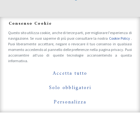
News
Consenso Cookie
Questo sito utilizza cookie, anche di terze parti, per migliorare l'esperienza di
navigazione. Se vuoi saperne di più puoi consultare la nostra
Cookie Policy
.
Accrediti Stampa e Fotografi
Puoi liberamente accettare, negare o revocare il tuo consenso in qualsiasi
momento accedendo al pannello delle preferenze nella pagina privacy. Puoi
acconsentire all'uso di queste tecnologie acconsentendo a questa
informativa.
Follow Us On
Accetta tutto
Solo obbligatori
Personalizza