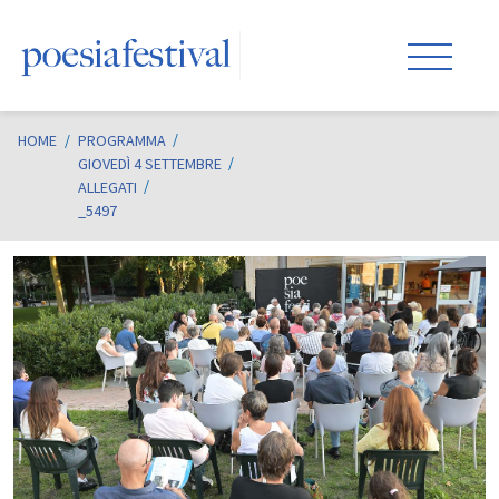
HOME
/
PROGRAMMA
GIOVEDÌ 4 SETTEMBRE
ALLEGATI
_5497