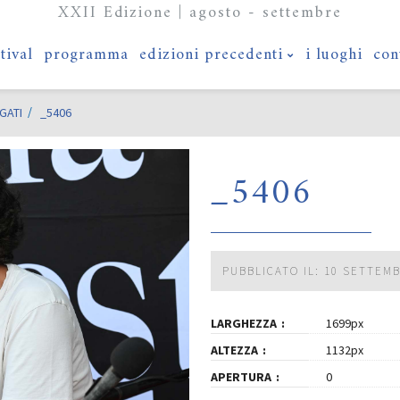
XXII Edizione | agosto - settembre
stival
programma
edizioni precedenti
i luoghi
con
GATI
_5406
_5406
PUBBLICATO IL: 10 SETTEM
LARGHEZZA
1699px
ALTEZZA
1132px
APERTURA
0