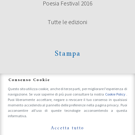
Poesia Festival 2016
Tutte le edizioni
Stampa
News
Consenso Cookie
Questo sito utilizza cookie, anche di terze parti, per migliorare l'esperienza di
navigazione. Se vuoi saperne di più puoi consultare la nostra
Cookie Policy
.
Accrediti Stampa e Fotografi
Puoi liberamente accettare, negare o revocare il tuo consenso in qualsiasi
momento accedendo al pannello delle preferenze nella pagina privacy. Puoi
acconsentire all'uso di queste tecnologie acconsentendo a questa
informativa.
Follow Us On
Accetta tutto