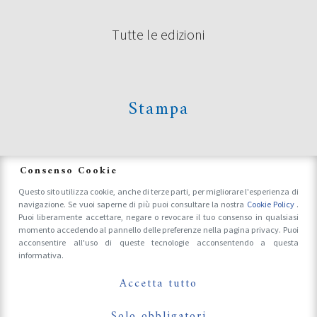
Tutte le edizioni
Stampa
News
Consenso Cookie
Questo sito utilizza cookie, anche di terze parti, per migliorare l'esperienza di
navigazione. Se vuoi saperne di più puoi consultare la nostra
Cookie Policy
.
Accrediti Stampa e Fotografi
Puoi liberamente accettare, negare o revocare il tuo consenso in qualsiasi
momento accedendo al pannello delle preferenze nella pagina privacy. Puoi
acconsentire all'uso di queste tecnologie acconsentendo a questa
informativa.
Follow Us On
Accetta tutto
Solo obbligatori