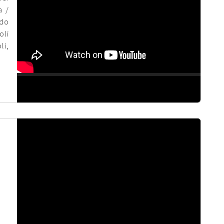
a /
ido
li
li,