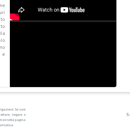
one
uri
rto
rto
lla
olo
mo
o e
vigazione. Se vuoi
S
ettare, negare o
enze nella pagina
formativa.