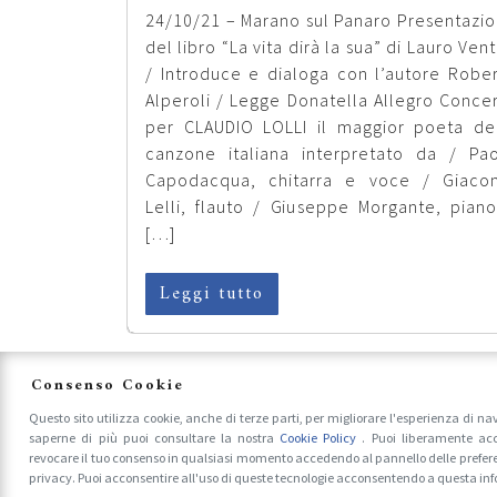
24/10/21 – Marano sul Panaro Presentazi
del libro “La vita dirà la sua” di Lauro Vent
/ Introduce e dialoga con l’autore Robe
Alperoli / Legge Donatella Allegro Conce
per CLAUDIO LOLLI il maggior poeta de
canzone italiana interpretato da / Pa
Capodacqua, chitarra e voce / Giaco
Lelli, flauto / Giuseppe Morgante, pian
[…]
Leggi tutto
Consenso Cookie
Incontro con i poeti
Questo sito utilizza cookie, anche di terze parti, per migliorare l'esperienza di na
saperne di più puoi consultare la nostra
Cookie Policy
. Puoi liberamente acc
Serragnoli, Sorrentino,
revocare il tuo consenso in qualsiasi momento accedendo al pannello delle prefer
privacy. Puoi acconsentire all'uso di queste tecnologie acconsentendo a questa in