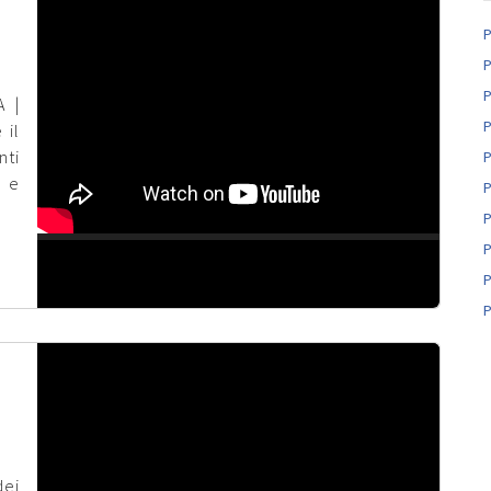
P
P
P
 |
P
 il
nti
P
) e
P
P
P
P
P
dei