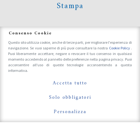
Stampa
News
Consenso Cookie
Questo sito utilizza cookie, anche di terze parti, per migliorare l'esperienza di
navigazione. Se vuoi saperne di più puoi consultare la nostra
Cookie Policy
.
Accrediti Stampa e Fotografi
Puoi liberamente accettare, negare o revocare il tuo consenso in qualsiasi
momento accedendo al pannello delle preferenze nella pagina privacy. Puoi
acconsentire all'uso di queste tecnologie acconsentendo a questa
informativa.
Follow Us On
Accetta tutto
Solo obbligatori
Personalizza