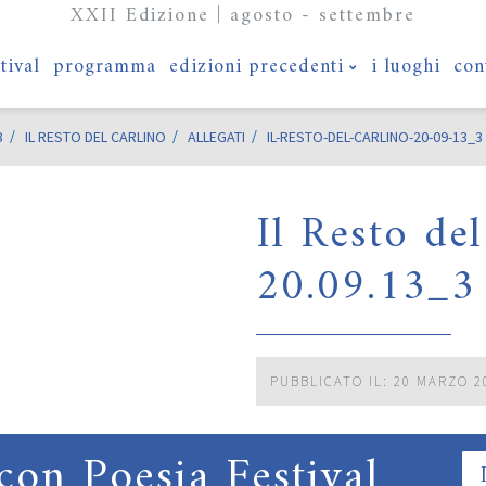
XXII Edizione | agosto - settembre
stival
programma
edizioni precedenti
i luoghi
con
3
IL RESTO DEL CARLINO
ALLEGATI
IL-RESTO-DEL-CARLINO-20-09-13_3
Il Resto de
20.09.13_3
PUBBLICATO IL: 20 MARZO 2
con Poesia Festival