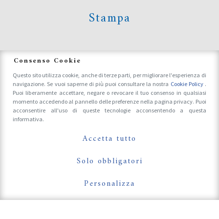
Stampa
News
Consenso Cookie
Questo sito utilizza cookie, anche di terze parti, per migliorare l'esperienza di
navigazione. Se vuoi saperne di più puoi consultare la nostra
Cookie Policy
.
Accrediti Stampa e Fotografi
Puoi liberamente accettare, negare o revocare il tuo consenso in qualsiasi
momento accedendo al pannello delle preferenze nella pagina privacy. Puoi
acconsentire all'uso di queste tecnologie acconsentendo a questa
informativa.
Follow Us On
Accetta tutto
Solo obbligatori
Personalizza