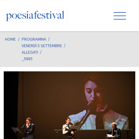
HOME
/
PROGRAMMA
VENERDÌ 5 SETTEMBRE
ALLEGATI
_5885