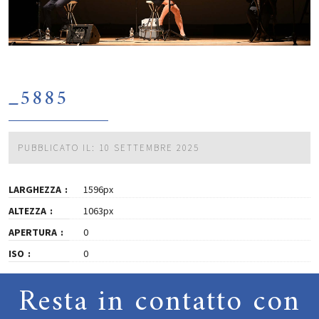
_5885
PUBBLICATO IL: 10 SETTEMBRE 2025
LARGHEZZA
1596px
ALTEZZA
1063px
APERTURA
0
ISO
0
Resta in contatto con