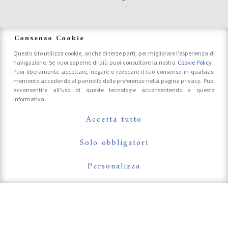
News
Consenso Cookie
Questo sito utilizza cookie, anche di terze parti, per migliorare l'esperienza di
navigazione. Se vuoi saperne di più puoi consultare la nostra
Cookie Policy
.
Accrediti Stampa e Fotografi
Puoi liberamente accettare, negare o revocare il tuo consenso in qualsiasi
momento accedendo al pannello delle preferenze nella pagina privacy. Puoi
acconsentire all'uso di queste tecnologie acconsentendo a questa
informativa.
Follow Us On
Accetta tutto
Solo obbligatori
Personalizza