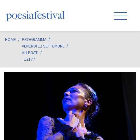
HOME
/
PROGRAMMA
VENERDÌ 12 SETTEMBRE
ALLEGATI
_12177