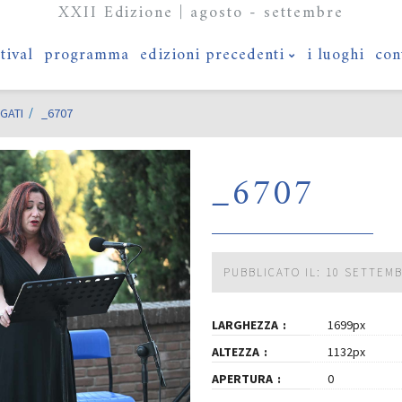
XXII Edizione | agosto - settembre
stival
programma
edizioni precedenti
i luoghi
con
GATI
_6707
_6707
PUBBLICATO IL: 10 SETTEM
LARGHEZZA
1699px
ALTEZZA
1132px
APERTURA
0