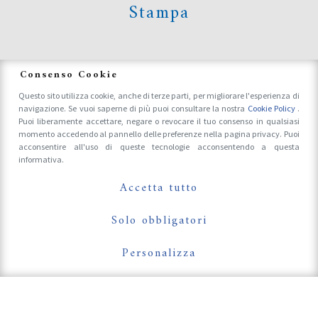
Stampa
News
Consenso Cookie
Questo sito utilizza cookie, anche di terze parti, per migliorare l'esperienza di
navigazione. Se vuoi saperne di più puoi consultare la nostra
Cookie Policy
.
Accrediti Stampa e Fotografi
Puoi liberamente accettare, negare o revocare il tuo consenso in qualsiasi
momento accedendo al pannello delle preferenze nella pagina privacy. Puoi
acconsentire all'uso di queste tecnologie acconsentendo a questa
informativa.
Follow Us On
Accetta tutto
Solo obbligatori
Personalizza