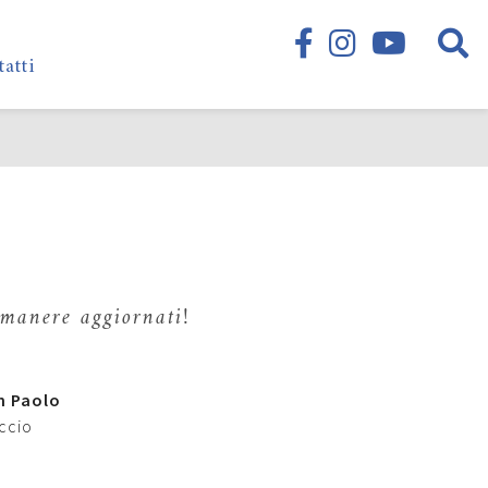
tatti
rimanere aggiornati!
n Paolo
eccio