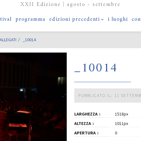
XXII Edizione | agosto - settembre
stival
programma
edizioni precedenti
i luoghi
con
ALLEGATI
_10014
_10014
PUBBLICATO IL: 11 SETTEM
LARGHEZZA
1518px
ALTEZZA
1011px
APERTURA
0