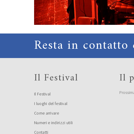
Resta in contatto 
Il Festival
Il
Prossim
Il Festival
I luoghi del festival
Come arrivare
Numeri e indirizzi utili
Contatti