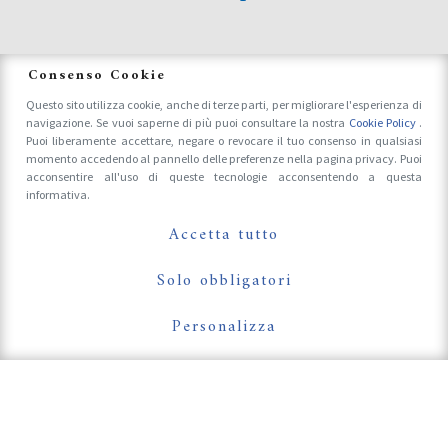
News
Consenso Cookie
Questo sito utilizza cookie, anche di terze parti, per migliorare l'esperienza di
navigazione. Se vuoi saperne di più puoi consultare la nostra
Cookie Policy
.
Accrediti Stampa e Fotografi
Puoi liberamente accettare, negare o revocare il tuo consenso in qualsiasi
momento accedendo al pannello delle preferenze nella pagina privacy. Puoi
acconsentire all'uso di queste tecnologie acconsentendo a questa
informativa.
Follow Us On
Accetta tutto
Solo obbligatori
Personalizza