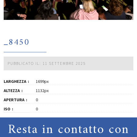
_8450
PUBBLICATO IL: 11 SETTEMBRE 2025
LARGHEZZA
1699px
ALTEZZA
1132px
APERTURA
0
ISO
0
Resta in contatto con