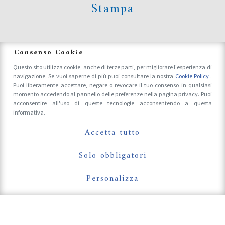
Stampa
News
Consenso Cookie
Questo sito utilizza cookie, anche di terze parti, per migliorare l'esperienza di
navigazione. Se vuoi saperne di più puoi consultare la nostra
Cookie Policy
.
Accrediti Stampa e Fotografi
Puoi liberamente accettare, negare o revocare il tuo consenso in qualsiasi
momento accedendo al pannello delle preferenze nella pagina privacy. Puoi
acconsentire all'uso di queste tecnologie acconsentendo a questa
informativa.
Follow Us On
Accetta tutto
Solo obbligatori
Personalizza