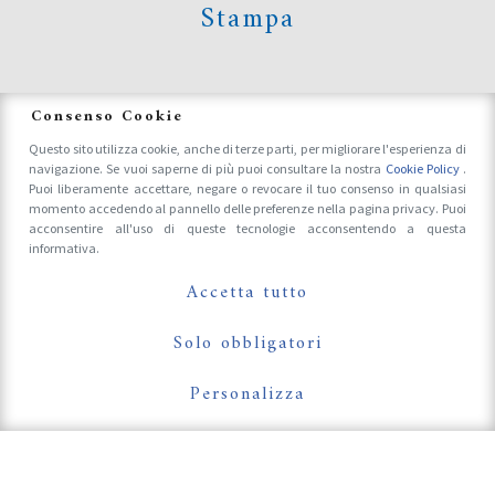
Stampa
News
Consenso Cookie
Questo sito utilizza cookie, anche di terze parti, per migliorare l'esperienza di
navigazione. Se vuoi saperne di più puoi consultare la nostra
Cookie Policy
.
Accrediti Stampa e Fotografi
Puoi liberamente accettare, negare o revocare il tuo consenso in qualsiasi
momento accedendo al pannello delle preferenze nella pagina privacy. Puoi
acconsentire all'uso di queste tecnologie acconsentendo a questa
informativa.
Follow Us On
Accetta tutto
Solo obbligatori
Personalizza