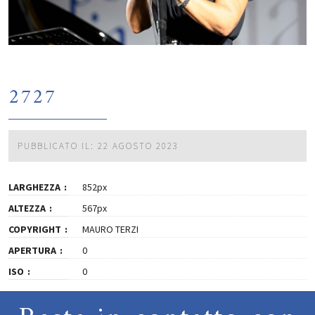
2727
PUBBLICATO IL: 22 AGOSTO 2023
LARGHEZZA
852px
ALTEZZA
567px
COPYRIGHT
MAURO TERZI
APERTURA
0
ISO
0