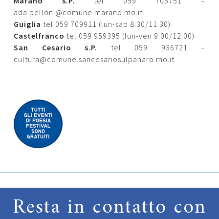
Marano s.P.
tel 059 705751 –
ada.pelloni@comune.marano.mo.it
Guiglia
tel 059 709911 (lun-sab 8.30/11.30)
Castelfranco
tel 059 959395 (lun-ven 9.00/12.00)
San Cesario s.P.
tel 059 936721 –
cultura@comune.sancesariosulpanaro.mo.it
Resta in contatto con