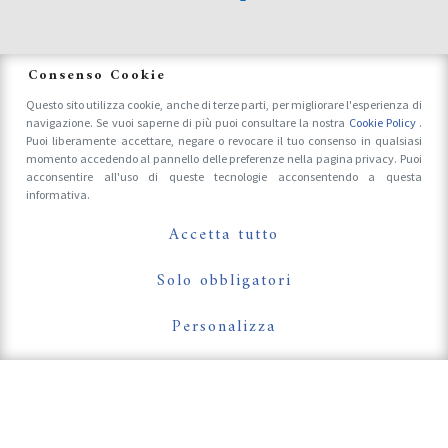
News
Consenso Cookie
Questo sito utilizza cookie, anche di terze parti, per migliorare l'esperienza di
navigazione. Se vuoi saperne di più puoi consultare la nostra
Cookie Policy
.
Accrediti Stampa e Fotografi
Puoi liberamente accettare, negare o revocare il tuo consenso in qualsiasi
momento accedendo al pannello delle preferenze nella pagina privacy. Puoi
acconsentire all'uso di queste tecnologie acconsentendo a questa
informativa.
Follow Us On
Accetta tutto
Solo obbligatori
Personalizza