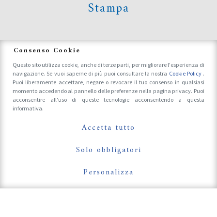
Stampa
News
Consenso Cookie
Questo sito utilizza cookie, anche di terze parti, per migliorare l'esperienza di
navigazione. Se vuoi saperne di più puoi consultare la nostra
Cookie Policy
.
Accrediti Stampa e Fotografi
Puoi liberamente accettare, negare o revocare il tuo consenso in qualsiasi
momento accedendo al pannello delle preferenze nella pagina privacy. Puoi
acconsentire all'uso di queste tecnologie acconsentendo a questa
informativa.
Follow Us On
Accetta tutto
Solo obbligatori
Personalizza