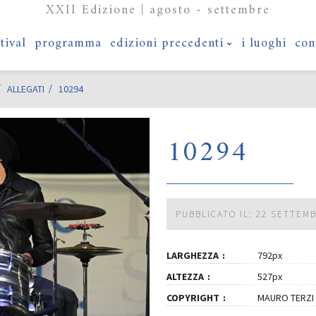
XXII Edizione | agosto - settembre
stival
programma
edizioni precedenti
i luoghi
con
ALLEGATI
10294
10294
PUBBLICATO IL: 22 SETTEM
LARGHEZZA
792px
ALTEZZA
527px
COPYRIGHT
MAURO TERZI