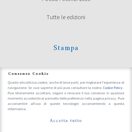
Tutte le edizioni
Stampa
News
Consenso Cookie
Questo sito utilizza cookie, anche di terze parti, per migliorare l'esperienza di
navigazione. Se vuoi saperne di più puoi consultare la nostra
Cookie Policy
.
Accrediti Stampa e Fotografi
Puoi liberamente accettare, negare o revocare il tuo consenso in qualsiasi
momento accedendo al pannello delle preferenze nella pagina privacy. Puoi
acconsentire all'uso di queste tecnologie acconsentendo a questa
informativa.
Follow Us On
Accetta tutto