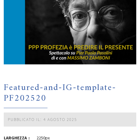
Featured-and-IG-template-
PF202520
PUBBLICATO IL: 4 AGOSTO 2025
LARGHEZZA
2250px