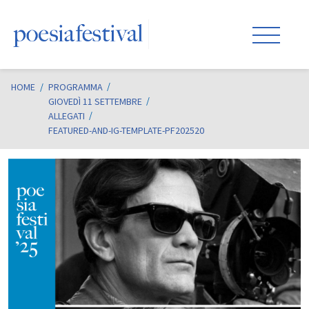
HOME
/
PROGRAMMA
GIOVEDÌ 11 SETTEMBRE
ALLEGATI
FEATURED-AND-IG-TEMPLATE-PF202520