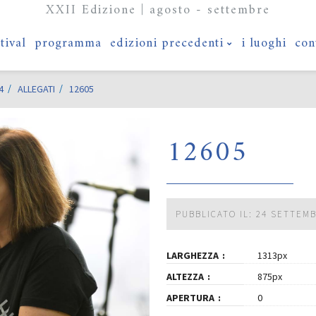
XXII Edizione | agosto - settembre
stival
programma
edizioni precedenti
i luoghi
con
4
ALLEGATI
12605
12605
PUBBLICATO IL: 24 SETTEM
LARGHEZZA
1313px
ALTEZZA
875px
APERTURA
0