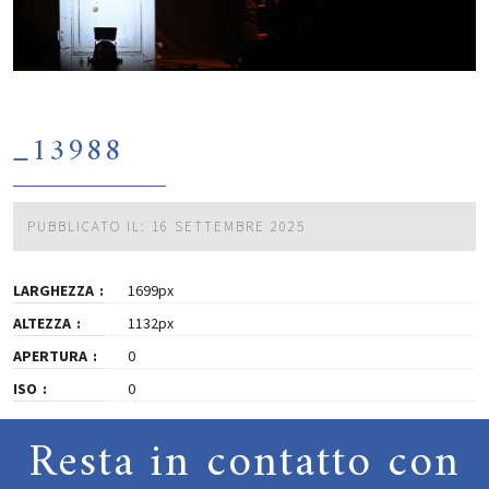
_13988
PUBBLICATO IL: 16 SETTEMBRE 2025
LARGHEZZA
1699px
ALTEZZA
1132px
APERTURA
0
ISO
0
Resta in contatto con