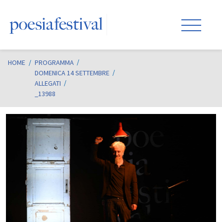
HOME
/
PROGRAMMA
DOMENICA 14 SETTEMBRE
ALLEGATI
_13988