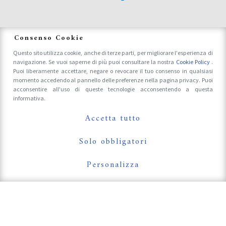
News
Consenso Cookie
Questo sito utilizza cookie, anche di terze parti, per migliorare l'esperienza di
navigazione. Se vuoi saperne di più puoi consultare la nostra
Cookie Policy
.
Accrediti Stampa e Fotografi
Puoi liberamente accettare, negare o revocare il tuo consenso in qualsiasi
momento accedendo al pannello delle preferenze nella pagina privacy. Puoi
acconsentire all'uso di queste tecnologie acconsentendo a questa
informativa.
Follow Us On
Accetta tutto
Solo obbligatori
Personalizza