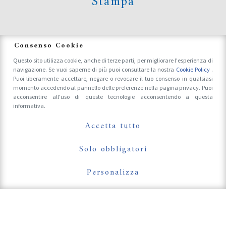
Stampa
News
Consenso Cookie
Questo sito utilizza cookie, anche di terze parti, per migliorare l'esperienza di
navigazione. Se vuoi saperne di più puoi consultare la nostra
Cookie Policy
.
Accrediti Stampa e Fotografi
Puoi liberamente accettare, negare o revocare il tuo consenso in qualsiasi
momento accedendo al pannello delle preferenze nella pagina privacy. Puoi
acconsentire all'uso di queste tecnologie acconsentendo a questa
informativa.
Follow Us On
Accetta tutto
Solo obbligatori
Personalizza