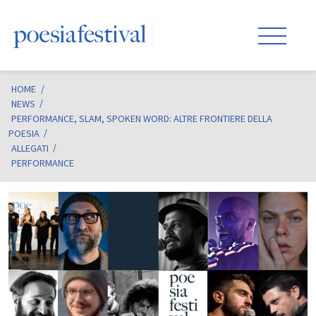
HOME
/
NEWS
PERFORMANCE, SLAM, SPOKEN WORD: ALTRE FRONTIERE DELLA
POESIA
ALLEGATI
PERFORMANCE