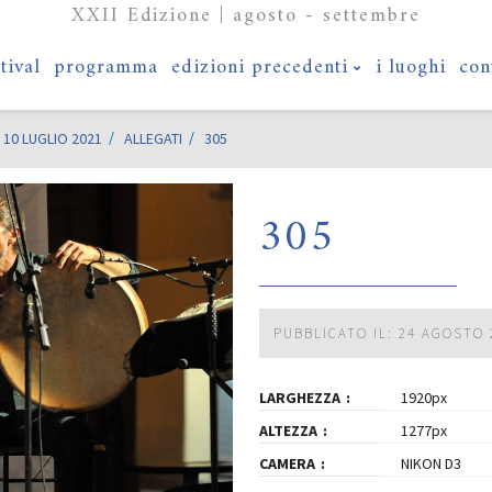
XXII Edizione | agosto - settembre
stival
programma
edizioni precedenti
i luoghi
con
10 LUGLIO 2021
ALLEGATI
305
305
PUBBLICATO IL: 24 AGOSTO 
LARGHEZZA
1920px
ALTEZZA
1277px
CAMERA
NIKON D3