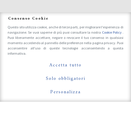
News
Consenso Cookie
Questo sito utilizza cookie, anche di terze parti, per migliorare l'esperienza di
navigazione. Se vuoi saperne di più puoi consultare la nostra
Cookie Policy
.
Accrediti Stampa e Fotografi
Puoi liberamente accettare, negare o revocare il tuo consenso in qualsiasi
momento accedendo al pannello delle preferenze nella pagina privacy. Puoi
acconsentire all'uso di queste tecnologie acconsentendo a questa
informativa.
Follow Us On
Accetta tutto
Solo obbligatori
Personalizza