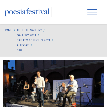
HOME
/
TUTTE LE GALLERY
GALLERY 2021
SABATO 10 LUGLIO 2021
ALLEGATI
020