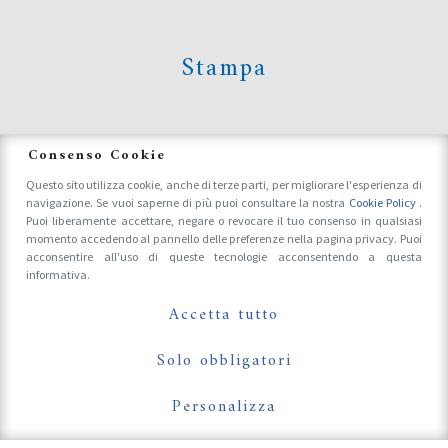
Stampa
News
Consenso Cookie
Questo sito utilizza cookie, anche di terze parti, per migliorare l'esperienza di
navigazione. Se vuoi saperne di più puoi consultare la nostra
Cookie Policy
.
Accrediti Stampa e Fotografi
Puoi liberamente accettare, negare o revocare il tuo consenso in qualsiasi
momento accedendo al pannello delle preferenze nella pagina privacy. Puoi
acconsentire all'uso di queste tecnologie acconsentendo a questa
informativa.
Follow Us On
Accetta tutto
Solo obbligatori
Personalizza