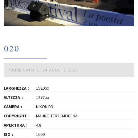
020
PUBBLICATO IL: 24 AGOSTO 2021
LARGHEZZA
1920px
ALTEZZA
1277px
CAMERA
NIKON D3
COPYRIGHT
MAURO TERZI-MODENA
APERTURA
4.8
ISO
1600