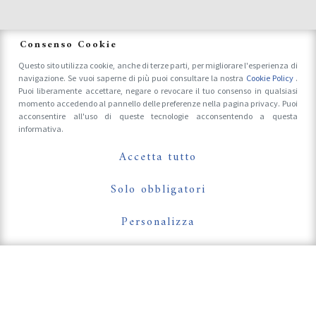
News
Consenso Cookie
Questo sito utilizza cookie, anche di terze parti, per migliorare l'esperienza di
navigazione. Se vuoi saperne di più puoi consultare la nostra
Cookie Policy
.
Accrediti Stampa e Fotografi
Puoi liberamente accettare, negare o revocare il tuo consenso in qualsiasi
momento accedendo al pannello delle preferenze nella pagina privacy. Puoi
acconsentire all'uso di queste tecnologie acconsentendo a questa
informativa.
Follow Us On
Accetta tutto
Solo obbligatori
Personalizza