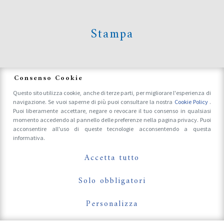
Stampa
News
Consenso Cookie
Questo sito utilizza cookie, anche di terze parti, per migliorare l'esperienza di
navigazione. Se vuoi saperne di più puoi consultare la nostra
Cookie Policy
.
Accrediti Stampa e Fotografi
Puoi liberamente accettare, negare o revocare il tuo consenso in qualsiasi
momento accedendo al pannello delle preferenze nella pagina privacy. Puoi
acconsentire all'uso di queste tecnologie acconsentendo a questa
informativa.
Follow Us On
Accetta tutto
Solo obbligatori
Personalizza