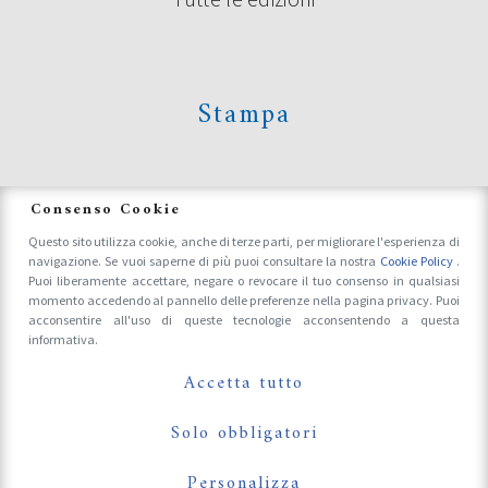
Stampa
News
Consenso Cookie
Questo sito utilizza cookie, anche di terze parti, per migliorare l'esperienza di
navigazione. Se vuoi saperne di più puoi consultare la nostra
Cookie Policy
.
Accrediti Stampa e Fotografi
Puoi liberamente accettare, negare o revocare il tuo consenso in qualsiasi
momento accedendo al pannello delle preferenze nella pagina privacy. Puoi
acconsentire all'uso di queste tecnologie acconsentendo a questa
informativa.
Follow Us On
Accetta tutto
Solo obbligatori
Personalizza