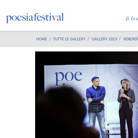
il fe
HOME
/
TUTTE LE GALLERY
GALLERY 2019
VENERDÌ