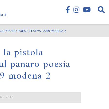
tatti
SUL-PANARO-POESIA-FESTIVAL-2019-MODENA-2
 la pistola
ul panaro poesia
19 modena 2
BRE 2019