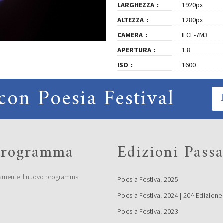
LARGHEZZA
1920px
ALTEZZA
1280px
CAMERA
ILCE-7M3
APERTURA
1.8
ISO
1600
con Poesia Festival
 programma
Edizioni Passa
amente il nuovo programma
Poesia Festival 2025
Poesia Festival 2024 | 20^ Edizione
Poesia Festival 2023