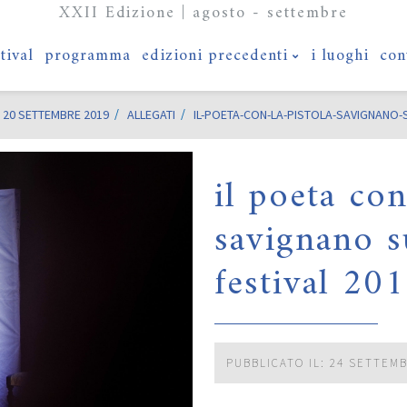
XXII Edizione | agosto - settembre
stival
programma
edizioni precedenti
i luoghi
con
 20 SETTEMBRE 2019
ALLEGATI
IL-POETA-CON-LA-PISTOLA-SAVIGNANO-
il poeta con
savignano s
festival 20
PUBBLICATO IL: 24 SETTEM