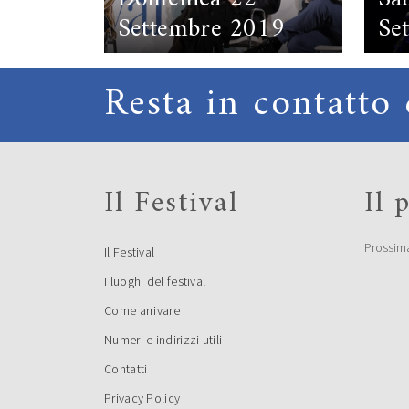
Settembre 2019
Se
Resta in contatto 
Il Festival
Il
Prossim
Il Festival
Martedì 17
Lu
I luoghi del festival
Settembre 2019
Se
Come arrivare
Numeri e indirizzi utili
Contatti
Privacy Policy