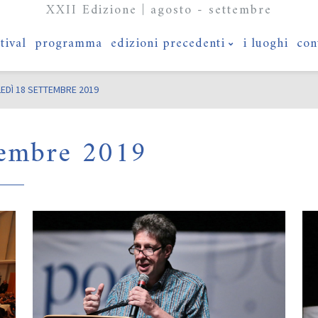
XXII Edizione | agosto - settembre
stival
programma
edizioni precedenti
i luoghi
con
EDÌ 18 SETTEMBRE 2019
tembre 2019