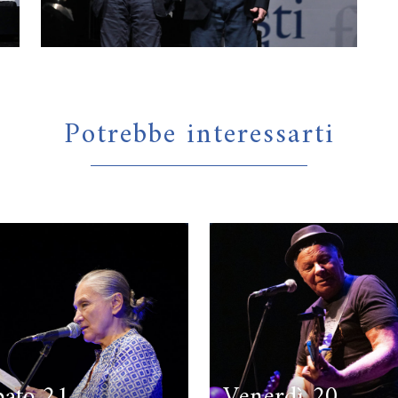
Potrebbe interessarti
bato 21
Venerdì 20