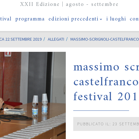
XXII Edizione | agosto - settembre
stival
programma
edizioni precedenti
i luoghi
con
CA 22 SETTEMBRE 2019
ALLEGATI
MASSIMO-SCRIGNOLI-CASTELFRANCO-
massimo scr
castelfranco
festival 20
PUBBLICATO IL: 23 SETTEM